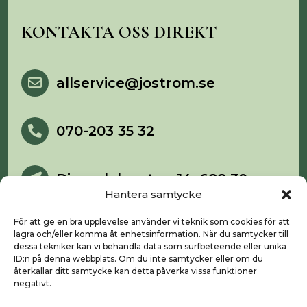
KONTAKTA OSS DIREKT
allservice@jostrom.se

070-203 35 32

Djupadalsgatan 14, 688 30

Storfors
Hantera samtycke
För att ge en bra upplevelse använder vi teknik som cookies för att
lagra och/eller komma åt enhetsinformation. När du samtycker till
dessa tekniker kan vi behandla data som surfbeteende eller unika
ID:n på denna webbplats. Om du inte samtycker eller om du
Start
återkallar ditt samtycke kan detta påverka vissa funktioner
negativt.
Våra tjänster