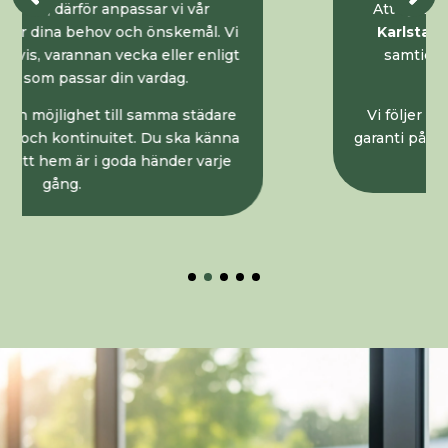
Att flytta är stressigt nog. Vår
flyttstädning i
Karlstad
hjälper dig att spara tid och energi
samtidigt som du får en professionell och
noggrann städning.
Vi följer branschens riktlinjer och lämnar alltid
garanti på utfört arbete. Det ger trygghet både för
dig och för den som flyttar in.