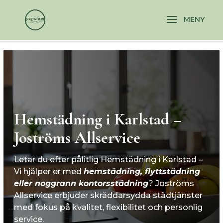
\n
\n
Hemstädning i Karlstad –
Joströms Allservice
Letar du efter pålitlig Hemstädning i Karlstad –
Vi hjälper er med
hemstädning,
flyttstädning
eller noggrann
kontorsstädning
? Joströms
Allservice erbjuder skräddarsydda städtjänster
med fokus på kvalitet, flexibilitet och personlig
service.