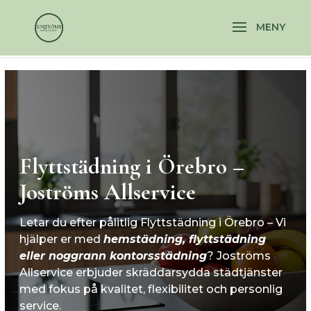
\n
\n
Flyttstädning i Örebro –
Joströms Allservice
Letar du efter pålitlig Flyttstädning i Örebro – Vi
hjälper er med
hemstädning,
flyttstädning
eller noggrann
kontorsstädning
? Joströms
Allservice erbjuder skräddarsydda städtjänster
med fokus på kvalitet, flexibilitet och personlig
service.