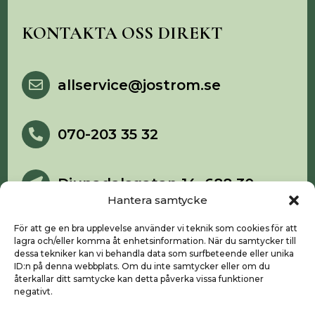
KONTAKTA OSS DIREKT
allservice@jostrom.se

070-203 35 32

Djupadalsgatan 14, 688 30

Storfors
Hantera samtycke
För att ge en bra upplevelse använder vi teknik som cookies för att
lagra och/eller komma åt enhetsinformation. När du samtycker till
dessa tekniker kan vi behandla data som surfbeteende eller unika
ID:n på denna webbplats. Om du inte samtycker eller om du
Start
återkallar ditt samtycke kan detta påverka vissa funktioner
negativt.
Våra tjänster