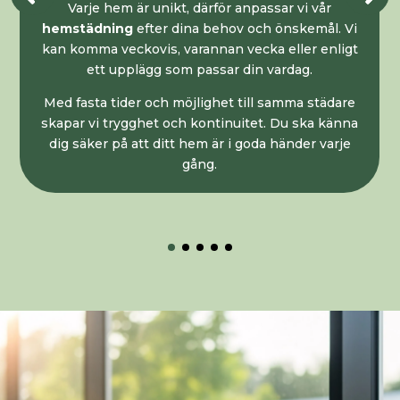
Att flytta är stressigt nog. Vår
flyttstädning i
Örebro
hjälper dig att spara tid och energi
samtidigt som du får en professionell och
noggrann städning.
Vi följer branschens riktlinjer och lämnar alltid
garanti på utfört arbete. Det ger trygghet både för
dig och för den som flyttar in.